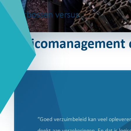
Verbossen versus
Risicomanagement 
“Goed verzuimbeleid kan veel oplevere
denkt aan verzekeringen. En dat is logi