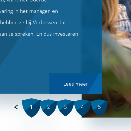
rvaring in het managen en
e hebben ze bij Verbossen dat
aan te spreken. En dus investeren
Lees meer
1
2
3
4
5