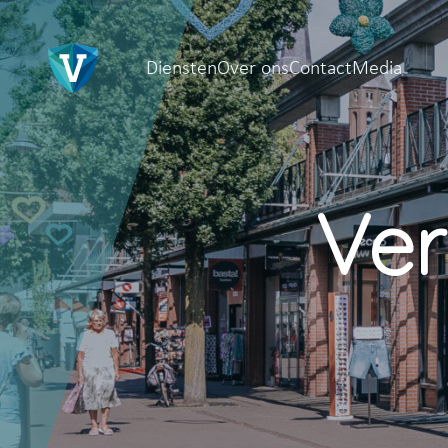
Diensten
Over ons
Contact
Media
Risicobeheer
Ons team
Behulpzaam en oplossingsgericht
De mensen die jij spreek
Ver
Verzekeringen
Werken bij
Oprecht en persoonlijk
Over welke talenten besch
Pensioenen
Inzicht en begeleiding