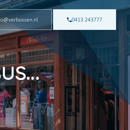
fo@verbossen.nl
0413 243777
sus…