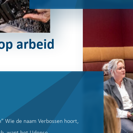
op arbeid
n” Wie de naam Verbossen hoort,
sch, want het Udense