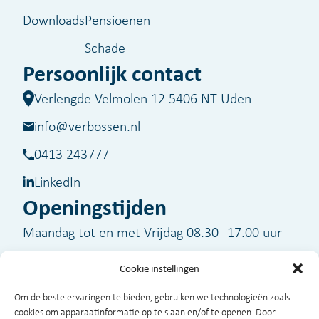
Downloads
Pensioenen
Schade
Persoonlijk contact
Verlengde Velmolen 12 5406 NT Uden
info@verbossen.nl
0413 243777
LinkedIn
Openingstijden
Maandag tot en met Vrijdag 08.30 - 17.00 uur
Cookie instellingen
Buiten kantooruren zijn wij voor spoedgevallen
Om de beste ervaringen te bieden, gebruiken we technologieën zoals
bereikbaar op telefoonnummer
06-51329320
cookies om apparaatinformatie op te slaan en/of te openen. Door