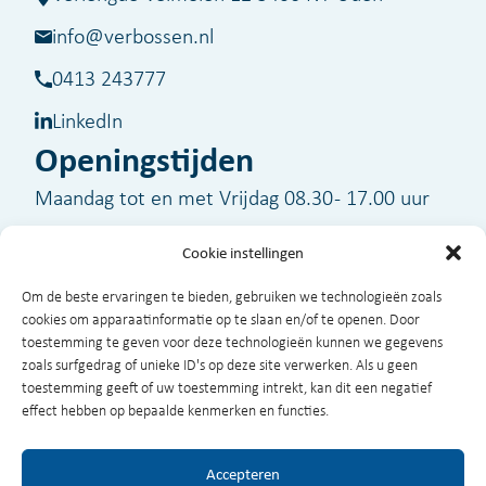
info@verbossen.nl
0413 243777
LinkedIn
Openingstijden
Maandag tot en met Vrijdag 08.30 - 17.00 uur
Cookie instellingen
Buiten kantooruren zijn wij voor spoedgevallen
Om de beste ervaringen te bieden, gebruiken we technologieën zoals
bereikbaar op telefoonnummer
06-51329320
cookies om apparaatinformatie op te slaan en/of te openen. Door
toestemming te geven voor deze technologieën kunnen we gegevens
zoals surfgedrag of unieke ID's op deze site verwerken. Als u geen
toestemming geeft of uw toestemming intrekt, kan dit een negatief
effect hebben op bepaalde kenmerken en functies.
©2026 Verbossen
Disclaimer
Privacy
Algemene voorwaarden
Accepteren
Add Soul