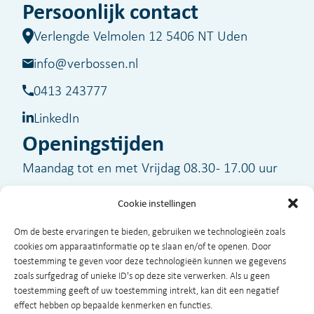
Persoonlijk contact
Verlengde Velmolen 12 5406 NT Uden
info@verbossen.nl
0413 243777
LinkedIn
Openingstijden
Maandag tot en met Vrijdag 08.30 - 17.00 uur
Cookie instellingen
Buiten kantooruren zijn wij voor spoedgevallen
Om de beste ervaringen te bieden, gebruiken we technologieën zoals
bereikbaar op telefoonnummer
06-51329320
cookies om apparaatinformatie op te slaan en/of te openen. Door
toestemming te geven voor deze technologieën kunnen we gegevens
zoals surfgedrag of unieke ID's op deze site verwerken. Als u geen
toestemming geeft of uw toestemming intrekt, kan dit een negatief
effect hebben op bepaalde kenmerken en functies.
©2026 Verbossen