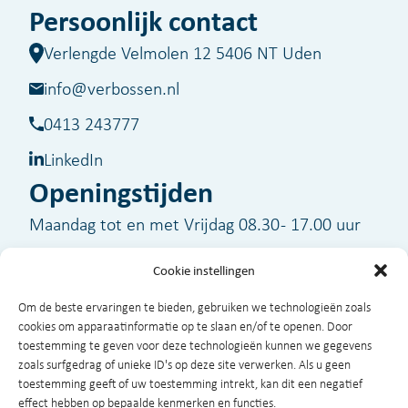
Persoonlijk contact
Verlengde Velmolen 12 5406 NT Uden
info@verbossen.nl
0413 243777
LinkedIn
Openingstijden
Maandag tot en met Vrijdag 08.30 - 17.00 uur
Cookie instellingen
Buiten kantooruren zijn wij voor spoedgevallen
Om de beste ervaringen te bieden, gebruiken we technologieën zoals
bereikbaar op telefoonnummer
06-51329320
cookies om apparaatinformatie op te slaan en/of te openen. Door
toestemming te geven voor deze technologieën kunnen we gegevens
zoals surfgedrag of unieke ID's op deze site verwerken. Als u geen
toestemming geeft of uw toestemming intrekt, kan dit een negatief
effect hebben op bepaalde kenmerken en functies.
©2026 Verbossen